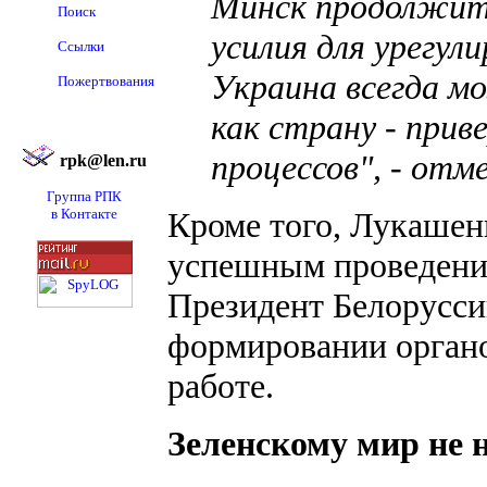
Минск продолжит 
Поиск
усилия для урегули
Ссылки
Украина всегда м
Пожертвования
как страну - при
процессов", - отм
rpk@len.ru
Группа РПК
в Контакте
Кроме того, Лукашен
успешным проведени
Президент Белорусси
формировании органо
работе.
Зеленскому мир не 