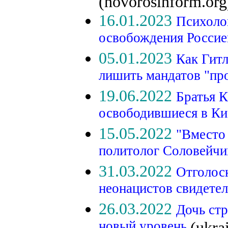
(novorosinform.org
16.01.2023
Психоло
освобождения Росси
05.01.2023
Как Гитл
лишить мандатов "пр
19.06.2022
Братья 
освободившиеся в К
15.05.2022
"Вместо 
политолог Соловейчик
31.03.2022
Отголос
неонацистов свидетел
26.03.2022
Дочь стр
новый уровень
(ukra