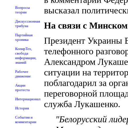
высказал политичес
Вопросы
теории
Дискуссионная
На связи с Минском
трибуна
Партийная
Президент Украины В
хроника
телефонного разгово
КопирТех,
свобода
информации,
Александром Лукашен
знаний
ситуации на террито
Рабочее
движение
поблагодарил за орг
Акции
протеста
переговорной площад
Интернационал
служба Лукашенко.
История
"Белорусский лиде
События и
комментарии