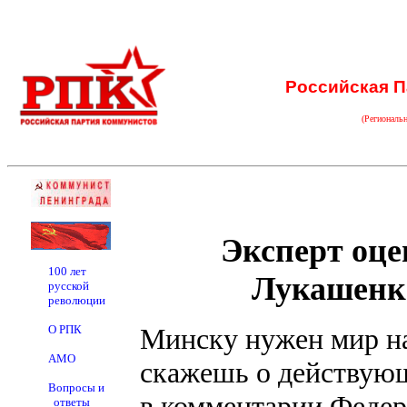
Российская П
(Региональ
Эксперт оце
100 лет
Лукашенко
русской
революции
О РПК
Минску нужен мир на
АМО
скажешь о действующ
Вопросы и
в комментарии Федер
ответы